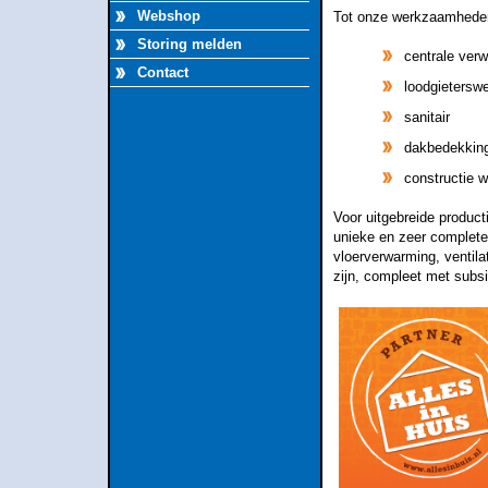
Webshop
Tot onze werkzaamheden
Storing melden
centrale ver
Contact
loodgietersw
sanitair
dakbedekkin
constructie
Voor uitgebreide product
unieke en zeer complete
vloerverwarming, ventila
zijn, compleet met subs