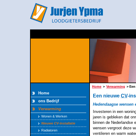
Home
>
Verwarming
> Een 
Home
Een nieuwe
CV
-ins
ons Bedrijf
Hedendaagse wensen e
Verwarming
Investeren in een woning
Wonen & Werken
jaren is gebleken dat o
binnen de Nederlandse 
Nieuwe CV-installatie
wensen vergroot deze wa
Radiatoren
ventileren en warm water