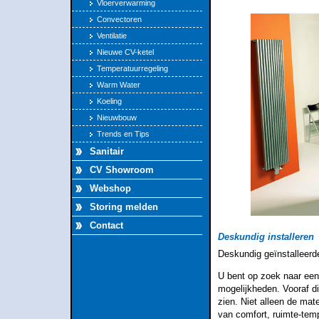
Vloerverwarming
Convectoren
Ventilatie
Nieuwe CV-ketel
Temperatuurregeling
Warm Water
Koeling
Nieuwbouw
Trends en Tips
Sanitair
CV Showroom
Webshop
Storing melden
Contact
Deskundig installeren
Deskundig geïnstalleerd
U bent op zoek naar een 
mogelijkheden. Vooraf di
zien. Niet alleen de mat
van comfort, ruimte-tem