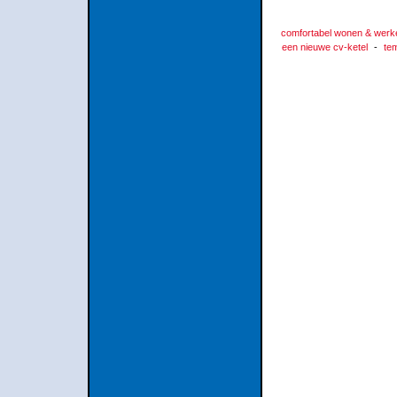
comfortabel wonen & werk
een nieuwe cv-ketel
-
te